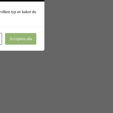
 vilken typ av kakor du
Acceptera alla