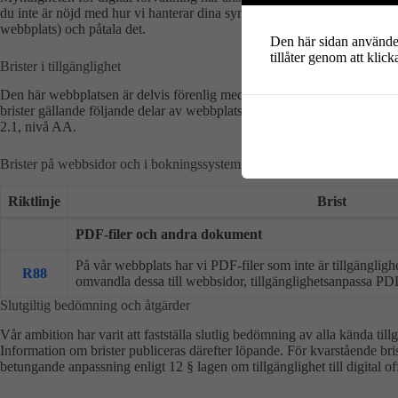
du inte är nöjd med hur vi hanterar dina synpunkter kan du Kontakta My
webbplats) och påtala det.
Den här sidan använder 
tillåter genom att klick
Brister i tillgänglighet
Den här webbplatsen är delvis förenlig med lagen om tillgänglighet till 
brister gällande följande delar av webbplatsen. Vårt tillgänglighetsarb
2.1, nivå AA.
Brister på webbsidor och i bokningssystem
Riktlinje
Brist
PDF-filer och andra dokument
På vår webbplats har vi PDF-filer som inte är tillgängligh
R88
omvandla dessa till webbsidor, tillgänglighetsanpassa PDF-
Slutgiltig bedömning och åtgärder
Vår ambition har varit att fastställa slutlig bedömning av alla kända ti
Information om brister publiceras därefter löpande. För kvarstående bri
betungande anpassning enligt 12 § lagen om tillgänglighet till digital off