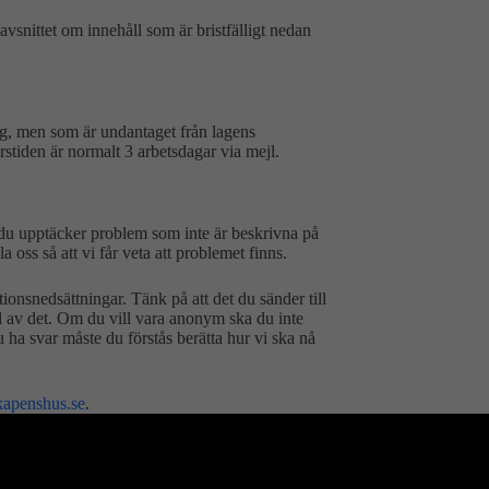
avsnittet om innehåll som är bristfälligt nedan
ig, men som är undantaget från lagens
stiden är normalt 3 arbetsdagar via mejl.
m du upptäcker problem som inte är beskrivna på
a oss så att vi får veta att problemet finns.
tionsnedsättningar. Tänk på att det du sänder till
el av det. Om du vill vara anonym ska du inte
u ha svar måste du förstås berätta hur vi ska nå
apenshus.se
.
illgänglighet till digital offentlig service. Om