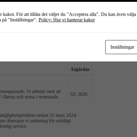
ndigheten för digital förvaltning (extern
kakor. För att tillåta det väljer du "Acceptera alla". Du kan även välja
a på "Inställningar".
Policy: Hur vi hanterar kakor
digital offentlig service. Vi är medvetna om
etet baseras på internationell standard WCAG
Inställningar
Åtgärdas
etsanpassade. Vi arbetar med att
Q1 2026
filerna och rensa i resterande.
llgänglighetsproblem senast 31 mars 2024.
ster åberopar vi undantag för oskäligt
entlig service.