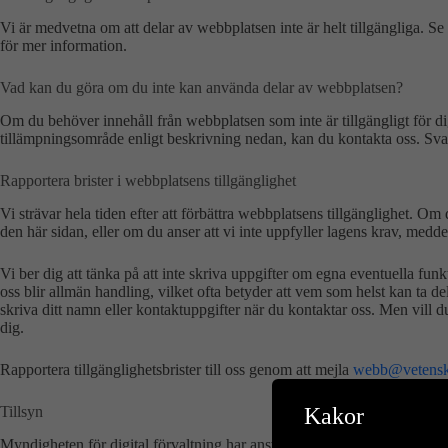
Vi är medvetna om att delar av webbplatsen inte är helt tillgängliga. Se 
för mer information.
Vad kan du göra om du inte kan använda delar av webbplatsen?
Om du behöver innehåll från webbplatsen som inte är tillgängligt för d
tillämpningsområde enligt beskrivning nedan, kan du kontakta oss. Svar
Rapportera brister i webbplatsens tillgänglighet
Vi strävar hela tiden efter att förbättra webbplatsens tillgänglighet. O
den här sidan, eller om du anser att vi inte uppfyller lagens krav, meddel
Vi ber dig att tänka på att inte skriva uppgifter om egna eventuella funk
oss blir allmän handling, vilket ofta betyder att vem som helst kan ta d
skriva ditt namn eller kontaktuppgifter när du kontaktar oss. Men vill d
dig.
Rapportera tillgänglighetsbrister till oss genom att mejla
webb@vetensk
Tillsyn
Kakor
Myndigheten för digital förvaltning har ansvaret för tillsyn av lagen om t