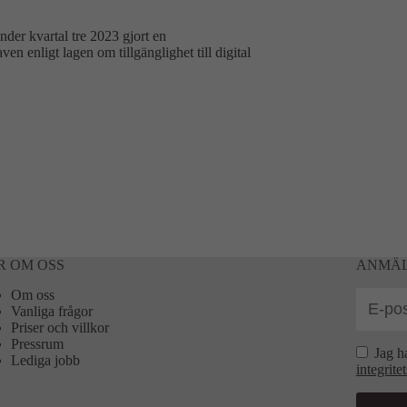
nder kvartal tre 2023 gjort en
en enligt lagen om tillgänglighet till digital
R OM OSS
ANMÄL
Om oss
Vanliga frågor
Priser och villkor
Pressrum
Jag h
Lediga jobb
integrite