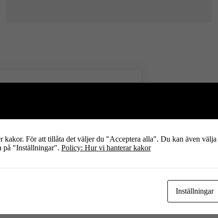
 vår samverkan visa ungdomar
ännande karriärmöjligheter inom
mmans med dem fortsätta vår resa mot att
kakor. För att tillåta det väljer du "Acceptera alla". Du kan även välja
ösningar.
a på "Inställningar".
Policy: Hur vi hanterar kakor
Inställningar