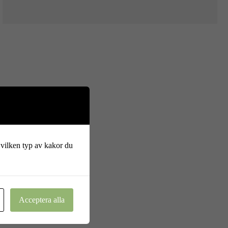
 vilken typ av kakor du
Acceptera alla