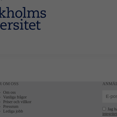
R OM OSS
ANMÄL
Om oss
Vanliga frågor
Priser och villkor
Pressrum
Jag h
Lediga jobb
integrite