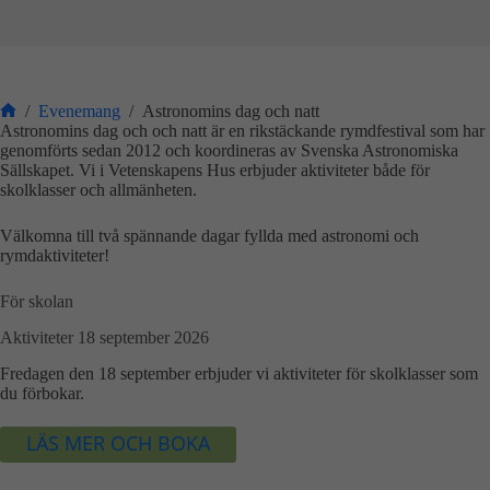
/
Evenemang
/
Astronomins dag och natt
Start
Astronomins dag och och natt är en rikstäckande rymdfestival som har
genomförts sedan 2012 och koordineras av Svenska Astronomiska
Sällskapet. Vi i Vetenskapens Hus erbjuder aktiviteter både för
skolklasser och allmänheten.
Välkomna till två spännande dagar fyllda med astronomi och
rymdaktiviteter!
För skolan
Aktiviteter 18 september 2026
Fredagen den 18 september erbjuder vi aktiviteter för skolklasser som
du förbokar.
LÄS MER OCH BOKA