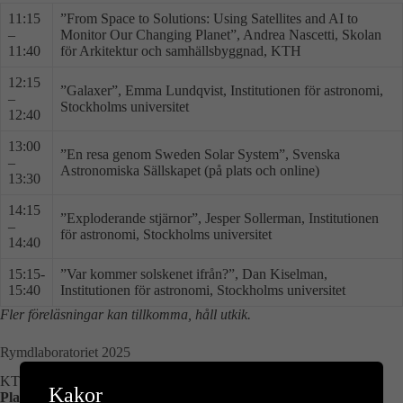
11:15
”From Space to Solutions: Using Satellites and AI to
–
Monitor Our Changing Planet”, Andrea Nascetti, Skolan
11:40
för Arkitektur och samhällsbyggnad, KTH
12:15
”Galaxer”, Emma Lundqvist, Institutionen för astronomi,
–
Stockholms universitet
12:40
13:00
”En resa genom Sweden Solar System”, Svenska
–
Astronomiska Sällskapet (på plats och online)
13:30
14:15
”Exploderande stjärnor”, Jesper Sollerman, Institutionen
–
för astronomi, Stockholms universitet
14:40
15:15-
”Var kommer solskenet ifrån?”, Dan Kiselman,
15:40
Institutionen för astronomi, Stockholms universitet
Fler föreläsningar kan tillkomma, håll utkik.
Rymdlaboratoriet 2025
KTH:s rymdlaboratorium visas av forskare från KTH Rymdcenter.
Kakor
Plats:
Samling i Vetenskapens Hus, Roslagstullsbacken 29