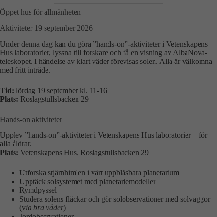
Öppet hus för allmänheten
Aktiviteter 19 september 2026
Under denna dag kan du göra ”hands-on”-aktiviteter i Vetenskapens
Hus laboratorier, lyssna till forskare och få en visning av AlbaNova-
teleskopet. I händelse av klart väder förevisas solen. Alla är välkomna
med fritt inträde.
Tid:
lördag 19 september kl. 11-16.
Plats:
Roslagstullsbacken 29
Hands-on aktiviteter
Upplev ”hands-on”-aktiviteter i Vetenskapens Hus laboratorier – för
alla åldrar.
Plats:
Vetenskapens Hus, Roslagstullsbacken 29
Utforska stjärnhimlen i vårt uppblåsbara planetarium
Upptäck solsystemet med planetariemodeller
Rymdpyssel
Studera solens fläckar och gör solobservationer med solvaggor
(v
id bra väder
)
Jordobservationer