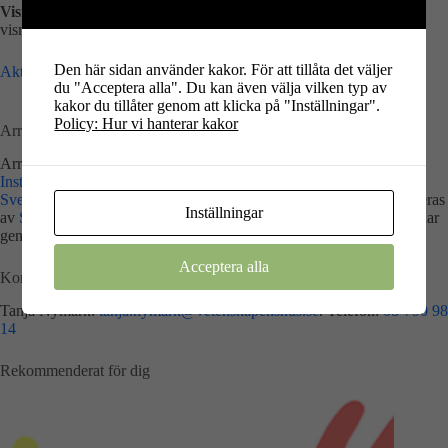
Visning (45 min):
kl. 11:15, 12:00, 13:30, 14:15. Max 15 pers per
visning.
Den här sidan använder kakor. För att tillåta det väljer
Aktiviteterna på andra ställen under Astronomins dag och natt​
du "Acceptera alla". Du kan även välja vilken typ av
kakor du tillåter genom att klicka på "Inställningar".
Policy: Hur vi hanterar kakor
Arrangörer
Arrangemanget är ett samarbete mellan Vetenskapens Hus,
Institutionen för astronomi vid Stockholms universitet
,
ESERO
Sverige
och
KTH Rymdcenter
,
Astronomisk Ungdom
och koordineras
Inställningar
av
Svenska Astronomiska Sällskapet
. “Astronomins dag och natt” har
genomförts sedan 2012 och pågår i hela Sverige.
Acceptera alla
Kontakt
Tanja Nymark:
tanja.nymark@vetenskapenshus.se
. Telefon:
08-790 98
14
Rekommenderat för dig