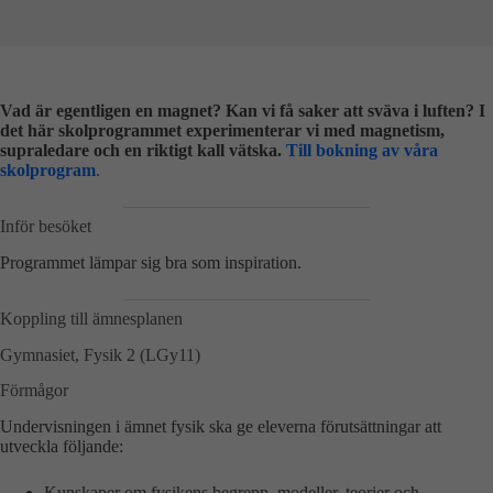
Vad är egentligen en magnet? Kan vi få saker att sväva i luften? I
det här skolprogrammet experimenterar vi med magnetism,
supraledare och en riktigt kall vätska.
Till bokning av våra
skolprogram
.
Inför besöket
Programmet lämpar sig bra som inspiration.
Koppling till ämnesplanen
Gymnasiet, Fysik 2 (LGy11)
Förmågor
Undervisningen i ämnet fysik ska ge eleverna förutsättningar att
utveckla följande:
Kunskaper om fysikens begrepp, modeller, teorier och