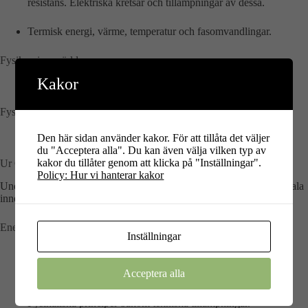
resistans. Elektriska kretsar och tillämpningar av dessa.
Termisk energi, värme, temperatur och fasomvandlingar.
Fysiken i omvärlden
Kakor
Fysikens betydelse för vetenskap, individ och samhälle.
Fysikens arbetsmetoder
Laborationer och experiment.
Den här sidan använder kakor. För att tillåta det väljer
du "Acceptera alla". Du kan även välja vilken typ av
kakor du tillåter genom att klicka på "Inställningar".
Ur Centralt innehåll för Fysik Nivå 2
Policy: Hur vi hanterar kakor
Undervisningen i ämnet fysik på nivå 2 ska behandla följande centrala
innehåll:
Energi, energiresurser och elektromagnetism
Inställningar
Elektriska och magnetiska fält samt samband mellan dessa.
Induktion samt tillämpningar av växelström i generatorer och
Acceptera alla
transformatorer.
Fysikaliska principer bakom tekniska tillämpningar.