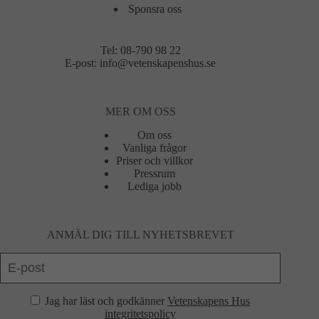
Sponsra oss
Tel:
08-790 98 22
E-post:
info@vetenskapenshus.se
MER OM OSS
Om oss
Vanliga frågor
Priser och villkor
Pressrum
Lediga jobb
ANMÄL DIG TILL NYHETSBREVET
Jag har läst och godkänner
Vetenskapens Hus
integritetspolicy